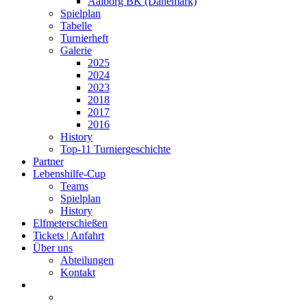
Aalborg BK (Dänemark)
Spielplan
Tabelle
Turnierheft
Galerie
2025
2024
2023
2018
2017
2016
History
Top-11 Turniergeschichte
Partner
Lebenshilfe-Cup
Teams
Spielplan
History
Elfmeterschießen
Tickets | Anfahrt
Über uns
Abteilungen
Kontakt